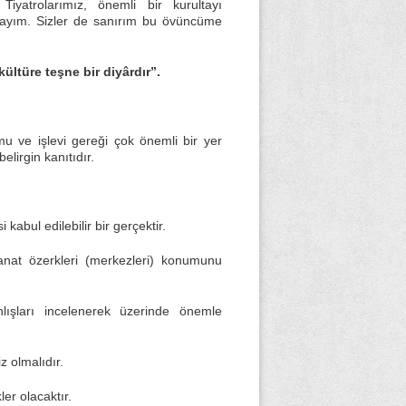
yatrolarımız, önemli bir kurultayı
ktayım. Sizler de sanırım bu övüncüme
kültüre teşne bir diy
ârdır”.
u ve işlevi gereği çok önemli bir yer
lirgin kanıtıdır.
abul edilebilir bir gerçektir.
sanat özerkleri (merkezleri) konumunu
ışları incelenerek üzerinde önemle
z olmalıdır.
er olacaktır.