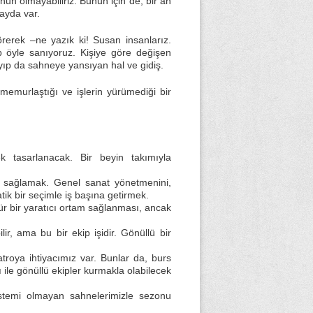
un olmayabiliriz. Bunun için de, bir an
ayda var.
örerek –ne yazık ki! Susan insanlarız.
ep öyle sanıyoruz. Kişiye göre değişen
layıp da sahneye yansıyan hal ve gidiş.
memurlaştığı ve işlerin yürümediği bir
 tasarlanacak. Bir beyin takımıyla
ni sağlamak. Genel sanat yönetmenini,
tik bir seçimle iş başına getirmek.
r bir yaratıcı ortam sağlanması, ancak
ir, ama bu bir ekip işidir. Gönüllü bir
atroya ihtiyacımız var. Bunlar da, burs
 ile gönüllü ekipler kurmakla olabilecek
istemi olmayan sahnelerimizle sezonu