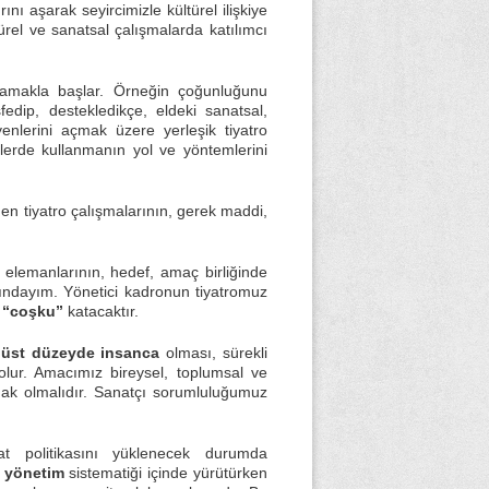
rını aşarak seyircimizle kültürel ilişkiye
ürel ve sanatsal çalışmalarda katılımcı
aptamakla başlar. Örneğin çoğunluğunu
fedip, destekledikçe, eldeki sanatsal,
yenlerini açmak üzere yerleşik tiyatro
mlerde kullanmanın yol ve yöntemlerini
en tiyatro çalışmalarının, gerek maddi,
 elemanlarının, hedef, amaç birliğinde
sındayım. Yönetici kadronun tiyatromuz
e “coşku”
katacaktır.
 üst düzeyde insanca
olması, sürekli
olur. Amacımız bireysel, toplumsal ve
mak olmalıdır. Sanatçı sorumluluğumuz
t politikasını yüklenecek durumda
 yönetim
sistematiği içinde yürütürken