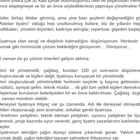
kibinli yıllara çok az kala içinde bulunduğumuz ülke ve yaşantıdan memn
nce ekipleşmeye ve bir an önce söylediklerimizi yapmaya yönelmekte f
izler, birkaç iktidar görmüş, ama yine bazı şeylerin değişmediğini g
Aslolan tiyatro” olduğu hep unutturulmuş bizlere, biz de yıllardır h
olitikaları, yönetim biçimleri, kadroya alınışlar, repertuar, gişeden baş
iyatroya olan sevgi ve disiplinin kalmadığını düşünüyorum. Herkesin 
yumak gibi önümüzde çözüm beklediğini görüyorum… Görüyoruz…
 zaman da şu çözüm önerileri geliyor aklıma;
Yeni bir yönetmelik; çağdaş, bundan 100 yıl sonrasını düşünerek
luşturulacak ve kişileri değil, tiyatroyu koruyacak bir yönetmelik.
eni oluşturulacak yönetmelikle herkesin seçimle iş başına gelmesi
üdürü, ayniyat şefini, teknik müdür… vb gibi tüm yetkili kişileri demokra
epertuar kurulunun belediyeden bir an önce kaldırılması. Çağdaş, özgü
 zaman mümkün olabilir.
eneysel tiyatroya ihtiyaç var şu zamanda. Adı ille deneysel olmayabil
kibin oluşturacağı yeni aramalar, soluklar gerek tiyatroya.
önetmen yetiştiren, teknik eleman yetiştiren, oyuncu yetiştiren bir tiy
ererek, proje bazında oyun vererek, genç tiyatro yazarlarının katılımları
eyler.
iyatronun tekniğini çağın düzeyi üstüne çıkarmak gerek. Yalıtım s
çmak değil, çağın tekniğini taşıyan sahnelere ihtiyacımız var.