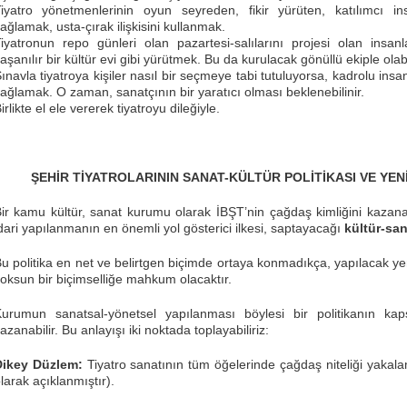
iyatro yönetmenlerinin oyun seyreden, fikir yürüten, katılımcı 
ağlamak, usta-çırak ilişkisini kullanmak.
iyatronun repo günleri olan pazartesi-salılarını projesi olan insan
aşanılır bir kültür evi gibi yürütmek. Bu da kurulacak gönüllü ekiple olab
ınavla tiyatroya kişiler nasıl bir seçmeye tabi tutuluyorsa, kadrolu insa
ağlamak. O zaman, sanatçının bir yaratıcı olması beklenebilinir.
irlikte el ele vererek tiyatroyu dileğiyle.
ŞEHİR TİYATROLARININ SANAT-KÜLTÜR POLİTİKASI VE YEN
ir kamu kültür, sanat kurumu olarak İBŞT’nin çağdaş kimliğini kazana
dari yapılanmanın en önemli yol gösterici ilkesi, saptayacağı
kültür-san
u politika en net ve belirtgen biçimde ortaya konmadıkça, yapılacak 
oksun bir biçimselliğe mahkum olacaktır.
urumun sanatsal-yönetsel yapılanması böylesi bir politikanın kap
azanabilir. Bu anlayışı iki noktada toplayabiliriz:
Dikey Düzlem:
Tiyatro sanatının tüm öğelerinde çağdaş niteliği yakalam
larak açıklanmıştır).