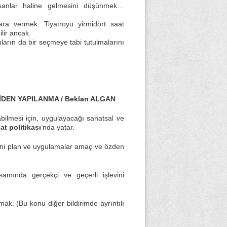
insanlar haline gelmesini düşünmek…
lara vermek. Tiyatroyu yirmidört saat
ilir ancak.
nların da bir seçmeye tabi tutulmalarını
İDEN YAPILANMA / Beklan ALGAN
bilmesi için, uygulayacağı sanatsal ve
at politikası
’nda yatar.
yeni plan ve uygulamalar amaç ve özden
samında gerçekçi ve geçerli işlevini
ak. (Bu konu diğer bildirimde ayrıntılı