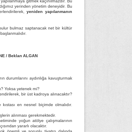
sel yapılanmaya gitmek kaçınılmazdır. Bu
dığımız yerinden yönetim deneyidir. Bu
rlendirilerek,
yeniden yapılanmanın
bulur bulmaz saptanacak net bir kültür
 başlanmalıdır.
E / Beklan ALGAN
rın durumlarını aydınlığa kavuşturmak
mı? Yoksa yetenek mi?
dirilerek, bir üst kadroya alınacaktır?
 kıstası en nesnel biçimde olmalıdır.
üşlerin alınması gerekmektedir.
timinde yoğun atölye çalışmalarının
sından yararlı olacaktır.
k önemli ve sorunlu tiyatro dalında