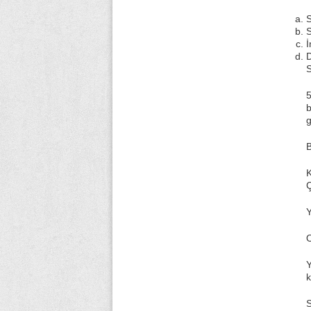
S
S
İ
D
S
5
b
g
B
K
Ç
Y
O
k
S