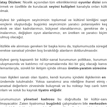
Yatay Düzlem:
Nicelik açısından tüm etkinliklerimizi
oyunlar dizisi
sını
irmek ve özellikle de kurulacak
seyirci kulüpleri
kanalıyla onları kült
ılmak.
öylesi bir yaklaşım seyircimizin toplumsal ve kültürel kimliğini s
ençlerin oluşturduğu bugünkü seyircimizin yaratıcı potansiyelini keş
eknik ve idari kadrolarımızı, bütçesel olanaklarımızı, gerekirse de 
inalarımızı, değişken oyun alanlarımızı, en üretken ve yaratıcı biçi
ulmuş olacağız.
itizlikle ele alınması gereken bir başka konu da, toplumumuzda süregid
erekse sanatsal yönden boş bırakıldığı alanların doldurulmasıdır.
öylesi geniş kapsamlı bir kültür-sanat kurumunun politikası, kurumun
uluşmasında ve katılımcı rol oynamalarında itici bir güç olacağı kanı
lemanlarıyla, sürekli bir iletişim içinde olması
üretim-yaratım sürecin
nsan ilişkileri sanatı olan tiyatro, kendi kurumu içindeki ilişkilerinin
en
ündemde tutulmalıdır. Yoksa sanatımız ana niteliğine ihanet etmiş 
anatsal değerlerin zirvesinde buluşmak ve bu noktayı hep canlı tut
nlam ve soluk bu kaynak
tiyatro etiğidir
.
Kurumumuzun
yönetsel kadrosu
bu doğrultuda bir kültür-sana
lmayacaktır. Zaten tiyatromuz
bugünkü
çalışmalarını bile
merkezden