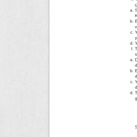
ç
S
K
B
v
Y
y
Y
T
s
D
d
B
d
Y
d
T
g
S