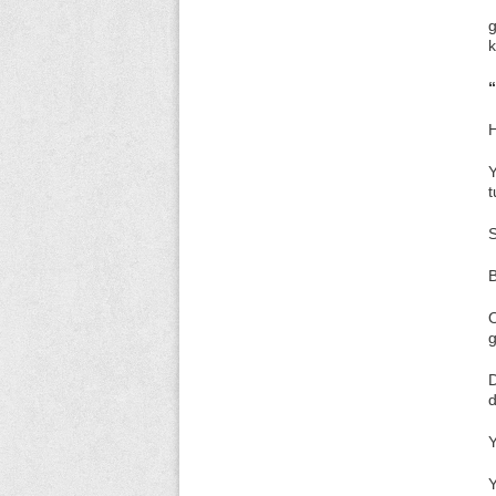
g
k
H
Y
t
S
B
O
g
d
Y
Y