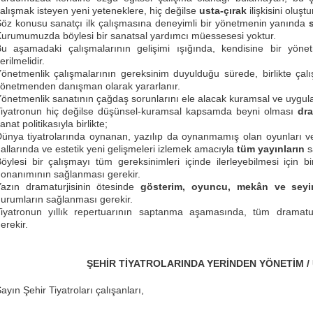
alışmak isteyen yeni yeteneklere, hiç değilse
usta-çırak
ilişkisini oluş
öz konusu sanatçı ilk çalışmasına deneyimli bir yönetmenin yanında
urumumuzda böylesi bir sanatsal yardımcı müessesesi yoktur.
u aşamadaki çalışmalarının gelişimi ışığında, kendisine bir yön
erilmelidir.
önetmenlik çalışmalarının gereksinim duyulduğu sürede, birlikte çalış
önetmenden danışman olarak yararlanır.
önetmenlik sanatının çağdaş sorunlarını ele alacak kuramsal ve uygulam
iyatronun hiç değilse düşünsel-kuramsal kapsamda beyni olması
dra
anat politikasıyla birlikte;
ünya tiyatrolarında oynanan, yazılıp da oynanmamış olan oyunları ve 
allarında ve estetik yeni gelişmeleri izlemek amacıyla
tüm yayınların
s
öylesi bir çalışmayı tüm gereksinimleri içinde ilerleyebilmesi için b
onanımının sağlanması gerekir.
azın dramaturjisinin ötesinde
gösterim, oyuncu, mek
ân ve seyir
urumların sağlanması gerekir.
iyatronun yıllık repertuarının saptanma aşamasında, tüm dramaturg
erekir.
ŞEHİR TİYATROLARINDA YERİNDEN YÖNETİM /
ayın Şehir Tiyatroları çalışanları,