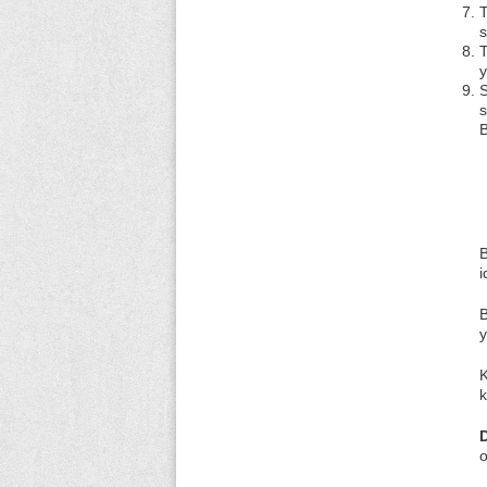
T
s
T
y
S
s
B
B
i
B
y
K
k
o