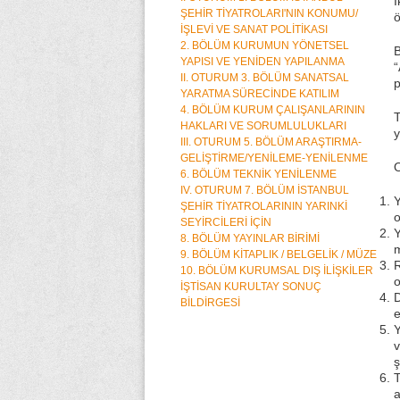
İ
ŞEHİR TİYATROLARI'NIN KONUMU/
ö
İŞLEVİ VE SANAT POLİTİKASI
2. BÖLÜM KURUMUN YÖNETSEL
B
YAPISI VE YENİDEN YAPILANMA
“
II. OTURUM 3. BÖLÜM SANATSAL
p
YARATMA SÜRECİNDE KATILIM
4. BÖLÜM KURUM ÇALIŞANLARININ
T
HAKLARI VE SORUMLULUKLARI
III. OTURUM 5. BÖLÜM ARAŞTIRMA-
GELİŞTİRME/YENİLEME-YENİLENME
O
6. BÖLÜM TEKNİK YENİLENME
IV. OTURUM 7. BÖLÜM İSTANBUL
ŞEHİR TİYATROLARININ YARINKİ
o
SEYİRCİLERİ İÇİN
Y
8. BÖLÜM YAYINLAR BİRİMİ
m
9. BÖLÜM KİTAPLIK / BELGELİK / MÜZE
R
10. BÖLÜM KURUMSAL DIŞ İLİŞKİLER
o
İŞTİSAN KURULTAY SONUÇ
D
BİLDİRGESİ
e
Y
v
ş
T
a