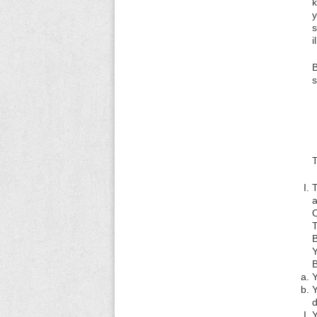
k
y
s
i
B
s
T
T
a
O
T
B
Y
B
Y
Y
d
Y