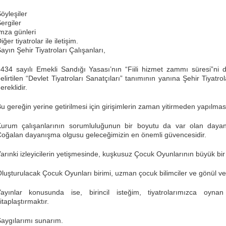
öyleşiler
ergiler
mza günleri
iğer tiyatrolar ile iletişim.
ayın Şehir Tiyatroları Çalışanları,
434 sayılı Emekli Sandığı Yasası’nın “Fiili hizmet zammı süresi”n
elirtilen “Devlet Tiyatroları Sanatçıları” tanımının yanına Şehir Tiyatr
ereklidir.
u gereğin yerine getirilmesi için girişimlerin zaman yitirmeden yapılm
urum çalışanlarının sorumluluğunun bir boyutu da var olan dayan
oğalan dayanışma olgusu geleceğimizin en önemli güvencesidir.
arınki izleyicilerin yetişmesinde, kuşkusuz Çocuk Oyunlarının büyük bir i
luşturulacak Çocuk Oyunları birimi, uzman çocuk bilimciler ve gönül ve
Yayınlar konusunda ise, birincil isteğim, tiyatrolarımızca oy
itaplaştırmaktır.
aygılarımı sunarım.