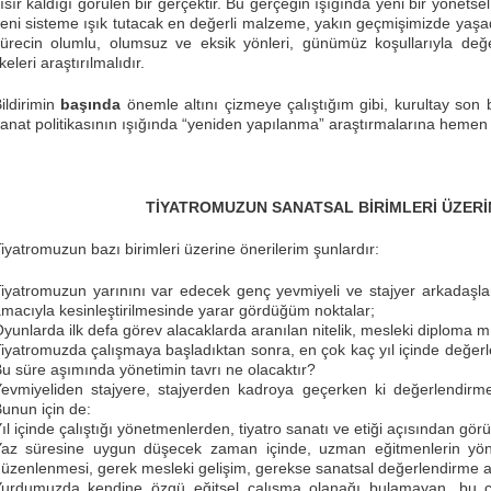
ısır kaldığı görülen bir gerçektir. Bu gerçeğin ışığında yeni bir yönet
eni sisteme ışık tutacak en değerli malzeme, yakın geçmişimizde yaşa
ürecin olumlu, olumsuz ve eksik yönleri, günümüz koşullarıyla değe
lkeleri araştırılmalıdır.
ildirimin
başında
önemle altını çizmeye çalıştığım gibi, kurultay son 
anat politikasının ışığında “yeniden yapılanma” araştırmalarına hemen
TİYATROMUZUN SANATSAL BİRİMLERİ ÜZERİN
iyatromuzun bazı birimleri üzerine önerilerim şunlardır:
iyatromuzun yarınını var edecek genç yevmiyeli ve stajyer arkadaşla
macıyla kesinleştirilmesinde yarar gördüğüm noktalar;
yunlarda ilk defa görev alacaklarda aranılan nitelik, mesleki diploma 
iyatromuzda çalışmaya başladıktan sonra, en çok kaç yıl içinde değerlen
u süre aşımında yönetimin tavrı ne olacaktır?
evmiyeliden stajyere, stajyerden kadroya geçerken ki değerlendirme
unun için de:
ıl içinde çalıştığı yönetmenlerden, tiyatro sanatı ve etiği açısından gör
az süresine uygun düşecek zaman içinde, uzman eğitmenlerin yöne
üzenlenmesi, gerek mesleki gelişim, gerekse sanatsal değerlendirme açı
urdumuzda kendine özgü eğitsel çalışma olanağı bulamayan, bu ço