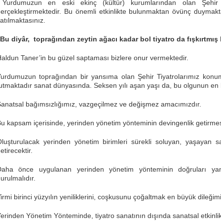
Yurdumuzun en eski ekinç (kültür) kurumlarından olan Şehir Ti
erçekleştirmektedir. Bu önemli etkinlikte bulunmaktan övünç duyma
atılmaktasınız.
“Bu diy
âr, toprağından zeytin ağacı kadar bol tiyatro da fışkırtmış 
aldun Taner’in bu güzel saptaması bizlere onur vermektedir.
urdumuzun toprağından bir yansıma olan Şehir Tiyatrolarımız konum
utmaktadır sanat dünyasında. Seksen yılı aşan yaşı da, bu olgunun en be
anatsal bağımsızlığımız, vazgeçilmez ve değişmez amacımızdır.
u kapsam içerisinde, yerinden yönetim yönteminin devingenlik getirmesi k
luşturulacak yerinden yönetim birimleri sürekli soluyan, yaşayan 
etirecektir.
Daha önce uygulanan yerinden yönetim yönteminin doğruları yanl
urulmalıdır.
irmi birinci yüzyılın yeniliklerini, coşkusunu çoğaltmak en büyük dileğimi
erinden Yönetim Yönteminde, tiyatro sanatının dışında sanatsal etkinlikl