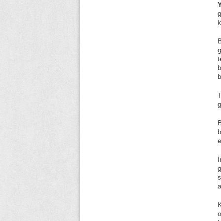
g
k
B
g
t
b
b
T
g
B
b
e
İ
g
s
a
o